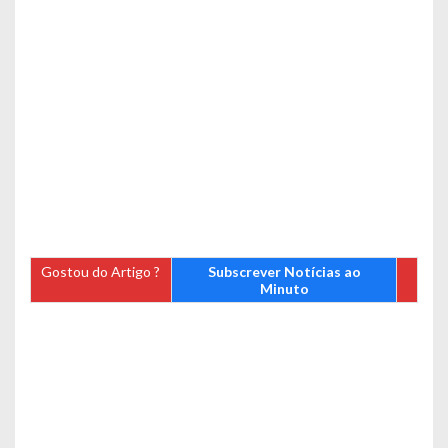
Gostou do Artigo ?
Subscrever Notícias ao
Minuto