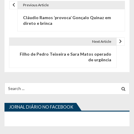
Previous Article
N
Cláudio Ramos ‘provoca’ Gonçalo Quinaz em
a
direto e brinca
v
e
Next Article
g
Filho de Pedro Teixeira e Sara Matos operado
de urgência
a
ç
ã
Search
for:
o
d
JORNAL DIÁRIO NO FACEBOOK
e
a