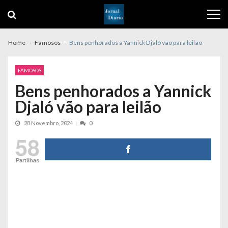
Skip
Skip
to
to
navigation
content
Home
Famosos
Bens penhorados a Yannick Djaló vão para leilão
FAMOSOS
Bens penhorados a Yannick
Djaló vão para leilão
28 Novembro, 2024
0
58
Partilhas