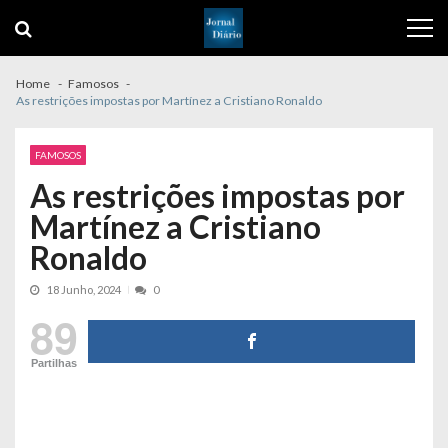
Skip
Skip
to
to
navigation
content
Home
Famosos
As restrições impostas por Martínez a Cristiano Ronaldo
FAMOSOS
As restrições impostas por
Martínez a Cristiano
Ronaldo
18 Junho, 2024
0
89
Partilhas