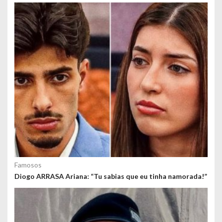
o
s
Famosos
Diogo ARRASA Ariana: “Tu sabias que eu tinha namorada!”