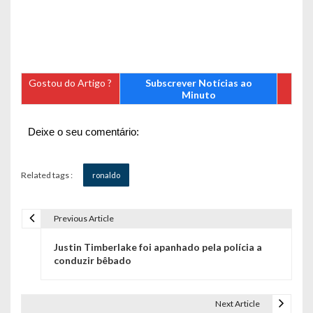
Gostou do Artigo ?
Subscrever Notícias ao
Minuto
Deixe o seu comentário:
Related tags :
ronaldo
Previous Article
N
Justin Timberlake foi apanhado pela polícia a
a
conduzir bêbado
v
e
Next Article