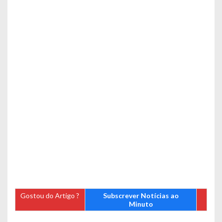
Gostou do Artigo ?
Subscrever Notícias ao
Minuto