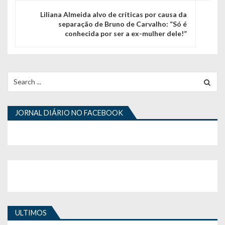
g
Liliana Almeida alvo de críticas por causa da
separação de Bruno de Carvalho: “Só é
a
conhecida por ser a ex-mulher dele!”
ç
ã
Search
o
for:
d
JORNAL DIÁRIO NO FACEBOOK
e
a
r
t
i
g
ULTIMOS