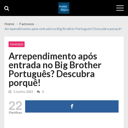
Skip
Skip
to
to
navigation
content
Home
Famosos
Arrependimento após entrada no Big Brother Português? Descubra porquê!
FAMOSOS
Arrependimento após
entrada no Big Brother
Português? Descubra
porquê!
3 Junho, 2023
0
22
Partilhas