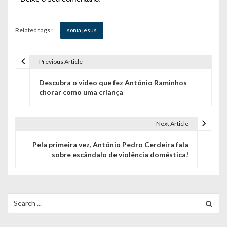
Related tags :
sonia jesus
Previous Article
N
Descubra o vídeo que fez António Raminhos
a
chorar como uma criança
v
e
Next Article
g
Pela primeira vez, António Pedro Cerdeira fala
sobre escândalo de violência doméstica!
a
ç
ã
Search
for:
o