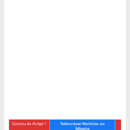
Gostou do Artigo ?
Subscrever Notícias ao
Minuto