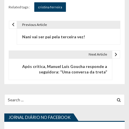
Related tags :
cristina ferreira
Previous Article
N
Nani vai ser pai pela terceira vez!
a
v
Next Article
e
Após crítica, Manuel Luís Goucha responde a
g
seguidora: “Uma conversa da treta”
a
ç
Search
ã
for:
o
JORNAL DIÁRIO NO FACEBOOK
d