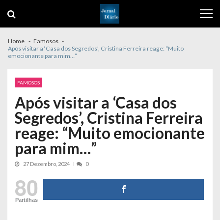
Skip
Skip
to
to
navigation
content
Home
Famosos
Após visitar a ‘Casa dos Segredos’, Cristina Ferreira reage: “Muito
emocionante para mim…”
FAMOSOS
Após visitar a ‘Casa dos
Segredos’, Cristina Ferreira
reage: “Muito emocionante
para mim…”
27 Dezembro, 2024
0
80
Partilhas