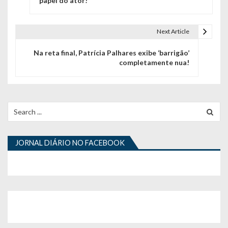
papel do ator!
v
e
Next Article
g
Na reta final, Patrícia Palhares exibe ‘barrigão’
completamente nua!
a
ç
ã
Search
for:
o
d
JORNAL DIÁRIO NO FACEBOOK
e
a
r
t