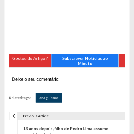
Gostou do Artigo ?
Subscrever Notícias ao
Minuto
Deixe o seu comentário:
Related tags :
ana guiomar
Previous Article
N
13 anos depois, filho de Pedro Lima assume
a