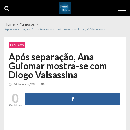
Skip
Skip
to
to
navigation
content
Home
Famosos
Após separação, Ana Guiomar mostra-se com Diogo Valsassina
FAMOSOS
Após separação, Ana
Guiomar mostra-se com
Diogo Valsassina
14 Janeiro, 2025
0
0
Partilhas