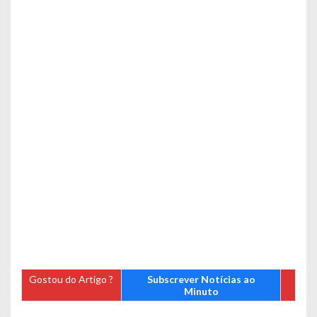
Gostou do Artigo ?
Subscrever Notícias ao
Minuto