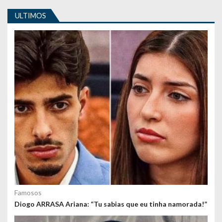
i
ULTIMOS
g
o
s
Famosos
Diogo ARRASA Ariana: “Tu sabias que eu tinha namorada!”