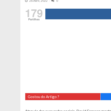
26 Abril, 2022
0
Tânia Laranjo protagoniza novo mo
179
Cristina Ferreira faz aviso sério sob
Partilhas
Aproximação? Margarida Corceiro “v
Grávida? Noélia Pereira faz revelaç
Catarina Miranda critica trabalho
Andrea Soares revela que esteve gr
Maria Botelho Moniz coloca ‘pontos
Sara Santos fica em “pânico” durant
Filipe Delgado volta a imitar o inst
Gonçalo Quinaz CRITICA “dança” d
Catarina Miranda revela “cachet” ap
PSP já tomou medidas em relação a
Inês e Dylan divertem fãs com vídeo
Gostou do Artigo ?
Diogo ARRASA Ariana: “Tu sabias q
Nem vai acreditar na atual profissã