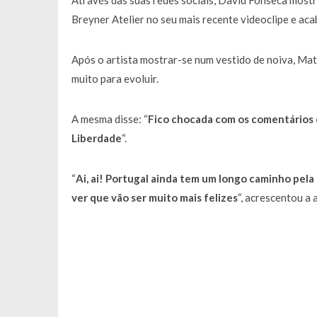
Através das suas redes sociais, David Fonseca most
Francisco Monteiro GASTAVA cerc
Breyner Atelier no seu mais recente videoclipe e aca
Após o artista mostrar-se num vestido de noiva, Ma
muito para evoluir.
A mesma disse: “
Fico chocada com os comentários q
Liberdade
“.
“
Ai, ai! Portugal ainda tem um longo caminho pela
ver que vão ser muito mais felizes
“, acrescentou a a