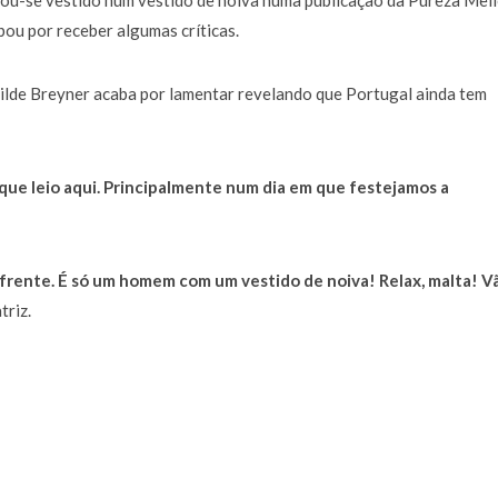
rou-se vestido num vestido de noiva numa publicação da Pureza Mel
a de 400 euros POR DIA enquanto comentador na TVI
30 JANEIRO, 2026
bou por receber algumas críticas.
tilde Breyner acaba por lamentar revelando que Portugal ainda tem
ue leio aqui. Principalmente num dia em que festejamos a
 frente. É só um homem com um vestido de noiva! Relax, malta! V
triz.