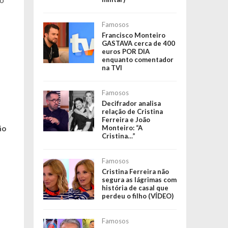
lo
Famosos
Francisco Monteiro
GASTAVA cerca de 400
euros POR DIA
enquanto comentador
na TVI
Famosos
Decifrador analisa
relação de Cristina
Ferreira e João
ão
Monteiro: “A
Cristina…”
Famosos
Cristina Ferreira não
segura as lágrimas com
história de casal que
perdeu o filho (VÍDEO)
Famosos