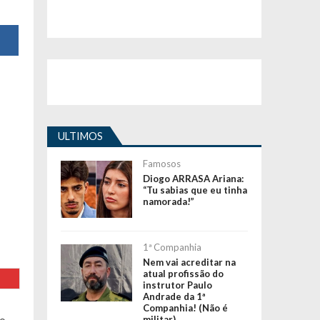
ULTIMOS
Famosos
Diogo ARRASA Ariana:
“Tu sabias que eu tinha
namorada!”
1ª Companhia
Nem vai acreditar na
atual profissão do
instrutor Paulo
Andrade da 1ª
Companhia! (Não é
militar)