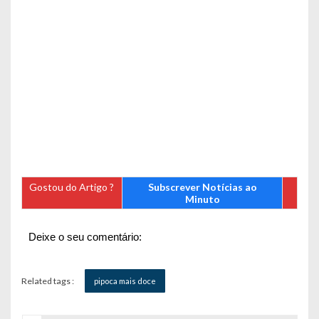
Gostou do Artigo ?
Subscrever Notícias ao
Minuto
Deixe o seu comentário:
Related tags :
pipoca mais doce