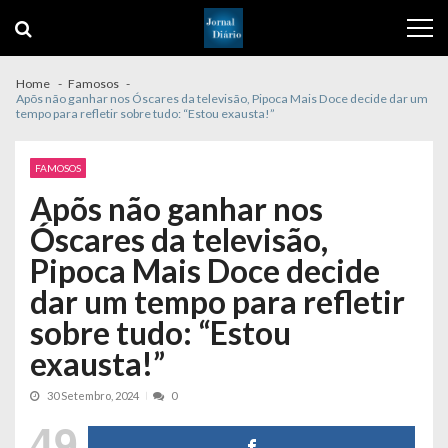
Skip
Skip
to
to
navigation
content
Home
Famosos
Apõs não ganhar nos Óscares da televisão, Pipoca Mais Doce decide dar um
tempo para refletir sobre tudo: “Estou exausta!”
FAMOSOS
Apõs não ganhar nos
Óscares da televisão,
Pipoca Mais Doce decide
dar um tempo para refletir
sobre tudo: “Estou
exausta!”
30 Setembro, 2024
0
49