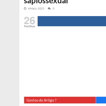
sapiossexual
Tânia Laranjo protagoniza novo mo
4 Maio, 2025
0
Cristina Ferreira faz aviso sério sob
26
Aproximação? Margarida Corceiro “v
Grávida? Noélia Pereira faz revelaç
Partilhas
Catarina Miranda critica trabalho
Andrea Soares revela que esteve gr
Maria Botelho Moniz coloca ‘pontos
Sara Santos fica em “pânico” durant
Filipe Delgado volta a imitar o inst
Gonçalo Quinaz CRITICA “dança” d
Catarina Miranda revela “cachet” ap
PSP já tomou medidas em relação a
Inês e Dylan divertem fãs com vídeo
Diogo ARRASA Ariana: “Tu sabias q
Gostou do Artigo ?
Nem vai acreditar na atual profissã