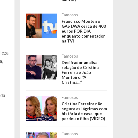
Famosos
Francisco Monteiro
GASTAVA cerca de 400
euros POR DIA
enquanto comentador
na TVI
eleza
Famosos
a,
Decifrador analisa
relação de Cristina
Ferreira e João
Monteiro: “A
Cristina…”
ada
Famosos
Cristina Ferreira não
segura as lágrimas com
história de casal que
perdeu o filho (VÍDEO)
Famosos