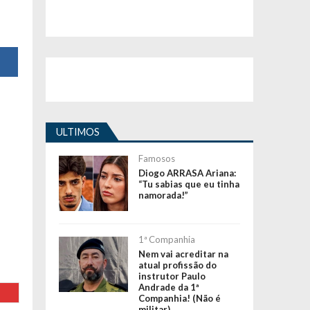
ULTIMOS
Famosos
Diogo ARRASA Ariana:
“Tu sabias que eu tinha
namorada!”
1ª Companhia
Nem vai acreditar na
atual profissão do
instrutor Paulo
Andrade da 1ª
Companhia! (Não é
militar)