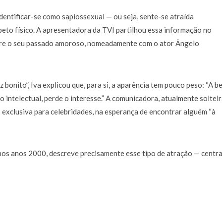
a de 400 euros POR DIA enquanto comentador na TVI
30 JANEIRO, 2026
entificar-se como sapiossexual — ou seja, sente-se atraída
speto físico. A apresentadora da TVI partilhou essa informação no
re o seu passado amoroso, nomeadamente com o ator Ângelo
onito”, Iva explicou que, para si, a aparência tem pouco peso: “A b
intelectual, perde o interesse.” A comunicadora, atualmente solteir
 exclusiva para celebridades, na esperança de encontrar alguém “à
 nos anos 2000, descreve precisamente esse tipo de atração — centr