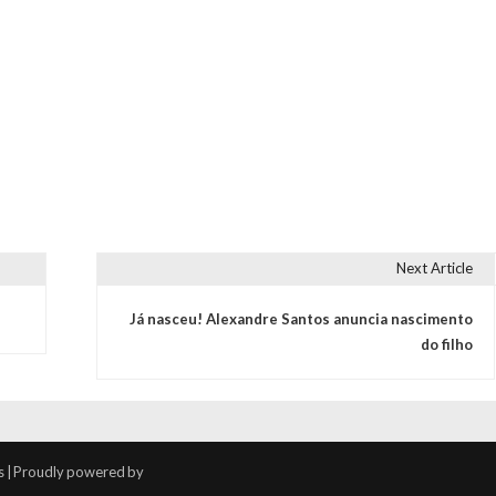
Next Article
Já nasceu! Alexandre Santos anuncia nascimento
do filho
s | Proudly powered by