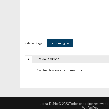
Related tags :
iva domingues
Previous Article
N
Cantor Toy assaltado em hotel
a
v
e
Jornal Diário © 2020 Todos os direitos reservado
We Do Dev