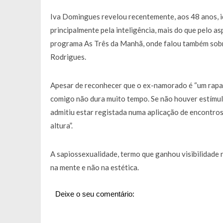
Francisco Monteiro GASTAVA cerc
Iva Domingues revelou recentemente, aos 48 anos, id
principalmente pela inteligência, mais do que pelo a
programa As Três da Manhã, onde falou também sob
Rodrigues.
Apesar de reconhecer que o ex-namorado é “um rapaz b
comigo não dura muito tempo. Se não houver estímulo 
admitiu estar registada numa aplicação de encontros
altura”.
A sapiossexualidade, termo que ganhou visibilidade
na mente e não na estética.
Deixe o seu comentário: