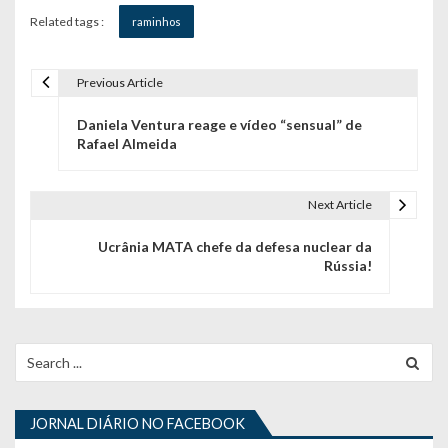
Related tags :
raminhos
Previous Article
N
Daniela Ventura reage e vídeo “sensual” de
a
Rafael Almeida
v
e
Next Article
g
Ucrânia MATA chefe da defesa nuclear da
Rússia!
a
ç
ã
Search
for:
o
d
JORNAL DIÁRIO NO FACEBOOK