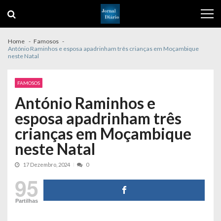
Skip
Skip
to
to
navigation
content
Home
Famosos
António Raminhos e esposa apadrinham três crianças em Moçambique
neste Natal
FAMOSOS
António Raminhos e
esposa apadrinham três
crianças em Moçambique
neste Natal
17 Dezembro, 2024
0
95
Partilhas