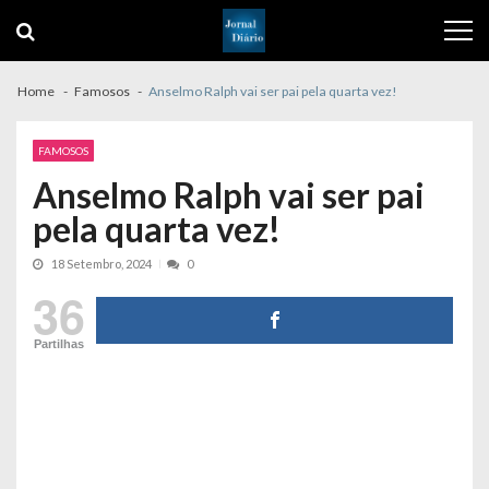
Skip
Skip
to
to
navigation
content
Home
Famosos
Anselmo Ralph vai ser pai pela quarta vez!
FAMOSOS
Anselmo Ralph vai ser pai
pela quarta vez!
18 Setembro, 2024
0
36
Partilhas