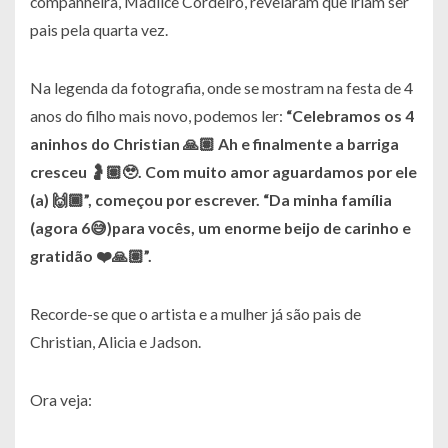
companheira, Madlice Cordeiro, revelaram que iriam ser
pais pela quarta vez.
Na legenda da fotografia, onde se mostram na festa de 4
anos do filho mais novo, podemos ler:
“Celebramos os 4
aninhos do Christian 🙏🏽 Ah e finalmente a barriga
cresceu 🤰🏽🥹. Com muito amor aguardamos por ele
(a) 🙌🏾”
, começou por escrever.
“Da minha família
(agora 6😅)para vocês, um enorme beijo de carinho e
gratidão ❤️🙏🏽”.
Recorde-se que o artista e a mulher já são pais de
Christian, Alicia e Jadson.
Ora veja: