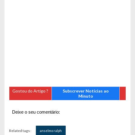
Gostou do Artigo ?
Subscrever Notícias ao
Minuto
Deixe o seu comentário:
Related tags :
anselmo ralph