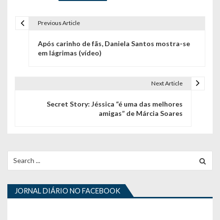
Previous Article
N
Após carinho de fãs, Daniela Santos mostra-se
a
em lágrimas (vídeo)
v
e
Next Article
g
Secret Story: Jéssica “é uma das melhores
amigas” de Márcia Soares
a
ç
ã
Search
for:
o
d
JORNAL DIÁRIO NO FACEBOOK
e