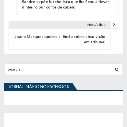
Sandro expõe futebolista que lhe ficou a dever
a
dinheiro por corte de cabelo
v
e
Next Article
g
Joana Marques quebra silêncio sobre absolvição
em tribunal
a
ç
ã
Search
for:
o
d
JORNAL DIÁRIO NO FACEBOOK
e
a
r