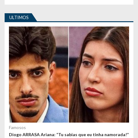
t
i
ULTIMOS
g
o
s
Famosos
Diogo ARRASA Ariana: “Tu sabias que eu tinha namorada!”