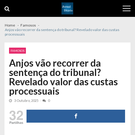
Skip
Skip
to
to
navigation
content
Home
Famosos
Anjos vão recorrer da sentença do tribunal? Revelado valor das custas
processuais
FAMOSOS
Anjos vão recorrer da
sentença do tribunal?
Revelado valor das custas
processuais
3 Outubro, 2025
0
32
Partilhas