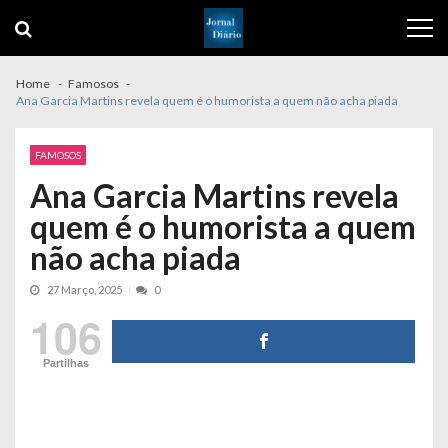
Skip
Skip
to
to
navigation
content
Home
Famosos
Ana Garcia Martins revela quem é o humorista a quem não acha piada
FAMOSOS
Ana Garcia Martins revela
quem é o humorista a quem
não acha piada
27 Março, 2025
0
106
Partilhas