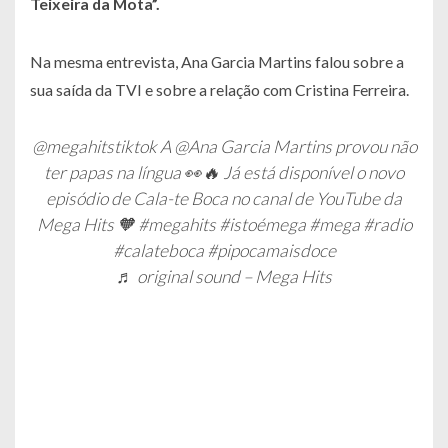
Teixeira da Mota”.
Na mesma entrevista, Ana Garcia Martins falou sobre a
sua saída da TVI e sobre a relação com Cristina Ferreira.
@megahitstiktok
A @Ana Garcia Martins provou não
ter papas na língua 👀🔥 Já está disponível o novo
episódio de Cala-te Boca no canal de YouTube da
Mega Hits 🧡
#megahits
#istoémega
#mega
#radio
#calateboca
#pipocamaisdoce
♬ original sound – Mega Hits