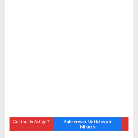
Gostou do Artigo ?
Subscrever Notícias ao
Minuto