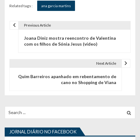
Related tags :
ana garcia martins
Previous Article
N
Joana Diniz mostra reencontro de Valentina
a
com os filhos de Sónia Jesus (vídeo)
v
e
Next Article
g
Quim Barreiros apanhado em rebentamento de
cano no Shopping de Viana
a
ç
ã
Search
for:
o
d
JORNAL DIÁRIO NO FACEBOOK