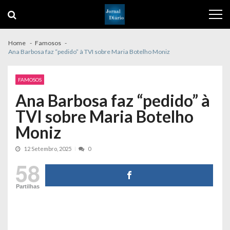
Skip
Skip
to
to
navigation
content
Home
Famosos
Ana Barbosa faz “pedido” à TVI sobre Maria Botelho Moniz
FAMOSOS
Ana Barbosa faz “pedido” à
TVI sobre Maria Botelho
Moniz
12 Setembro, 2025
0
58
Partilhas