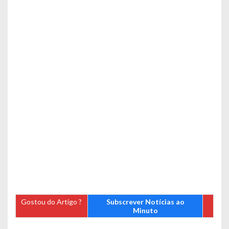
Gostou do Artigo ?
Subscrever Notícias ao
Minuto