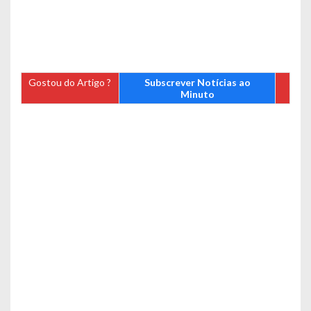
Gostou do Artigo ?
Subscrever Notícias ao
Minuto