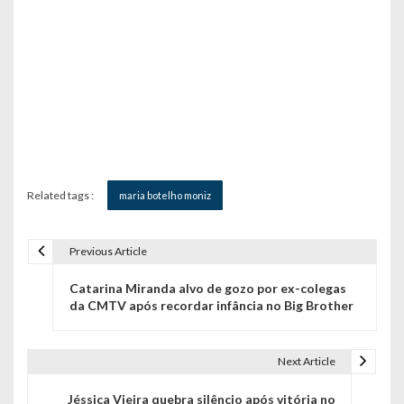
Related tags :
maria botelho moniz
Previous Article
N
Catarina Miranda alvo de gozo por ex-colegas
a
da CMTV após recordar infância no Big Brother
v
e
Next Article
g
Jéssica Vieira quebra silêncio após vitória no