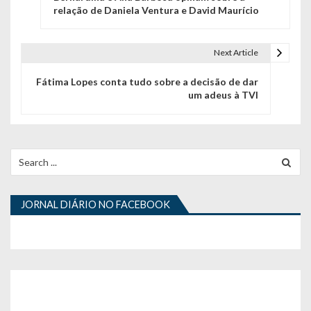
a
relação de Daniela Ventura e David Maurício
v
e
Next Article
g
Fátima Lopes conta tudo sobre a decisão de dar
um adeus à TVI
a
ç
ã
Search
for:
o
d
JORNAL DIÁRIO NO FACEBOOK
e
a
r
t