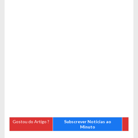
Gostou do Artigo ?
Subscrever Notícias ao
Minuto