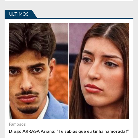
i
ULTIMOS
g
o
s
Famosos
Diogo ARRASA Ariana: “Tu sabias que eu tinha namorada!”