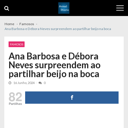
Skip
Skip
to
to
navigation
content
Home
Famosos
Ana Barbosa e Débora Neves surpreendem ao partilhar beijo na boca
FAMOSOS
Ana Barbosa e Débora
Neves surpreendem ao
partilhar beijo na boca
16 Junho, 2024
0
82
Partilhas