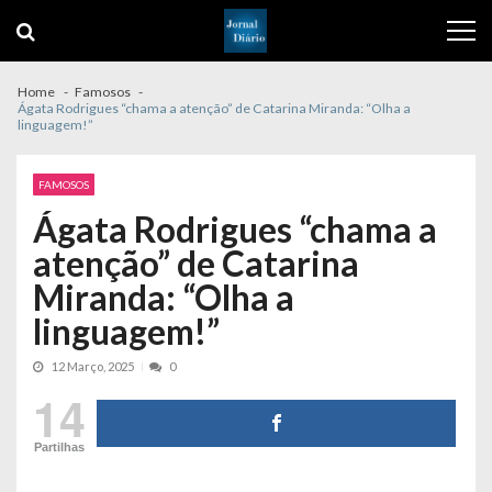
Skip
Skip
to
to
navigation
content
Home
Famosos
Ágata Rodrigues “chama a atenção” de Catarina Miranda: “Olha a
linguagem!”
FAMOSOS
Ágata Rodrigues “chama a
atenção” de Catarina
Miranda: “Olha a
linguagem!”
12 Março, 2025
0
14
Partilhas