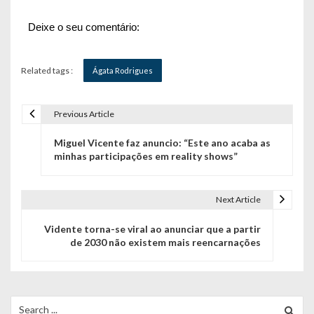
Deixe o seu comentário:
Related tags :
Ágata Rodrigues
Previous Article
N
Miguel Vicente faz anuncio: “Este ano acaba as
a
minhas participações em reality shows”
v
e
Next Article
g
Vidente torna-se viral ao anunciar que a partir
de 2030 não existem mais reencarnações
a
ç
ã
Search
for: