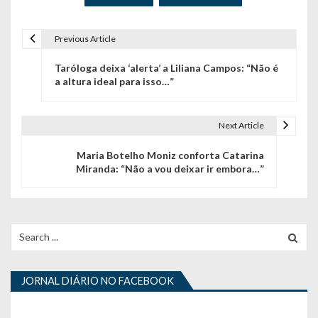
Previous Article
N
Taróloga deixa ‘alerta’ a Liliana Campos: “Não é
a
a altura ideal para isso…”
v
e
Next Article
g
Maria Botelho Moniz conforta Catarina
Miranda: “Não a vou deixar ir embora…”
a
ç
ã
Search
for:
o
d
JORNAL DIÁRIO NO FACEBOOK
e