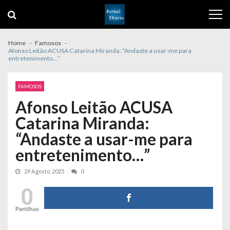
Skip
Skip
to
to
navigation
content
Home
Famosos
Afonso Leitão ACUSA Catarina Miranda: “Andaste a usar-me para
entretenimento…”
FAMOSOS
Afonso Leitão ACUSA
Catarina Miranda:
“Andaste a usar-me para
entretenimento…”
29 Agosto, 2025
0
0
Partilhas