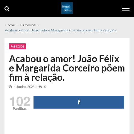
Skip
Skip
to
to
navigation
content
Home
Famosos
Acabou o amor! João Félix e Margarida Corceiro põem fim à relação.
FAMOSOS
Acabou o amor! João Félix
e Margarida Corceiro põem
fim à relação.
1 Junho, 2023
0
102
Partilhas