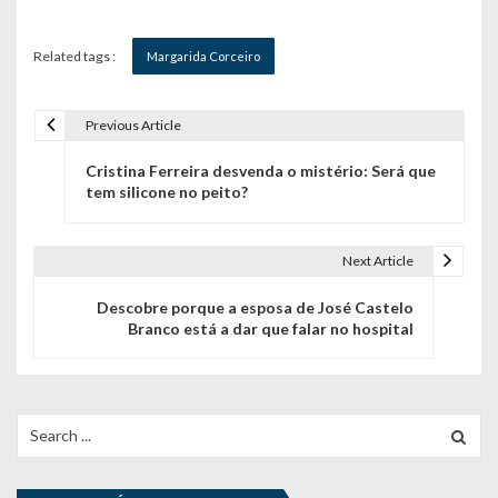
Related tags :
Margarida Corceiro
Previous Article
N
Cristina Ferreira desvenda o mistério: Será que
a
tem silicone no peito?
v
e
Next Article
g
Descobre porque a esposa de José Castelo
Branco está a dar que falar no hospital
a
ç
ã
Search
for:
o