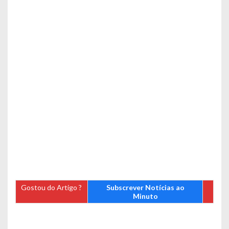
Gostou do Artigo ?
Subscrever Notícias ao
Minuto