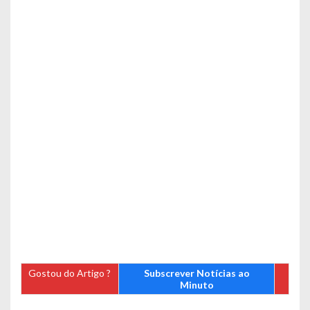
Gostou do Artigo ?
Subscrever Notícias ao
Minuto