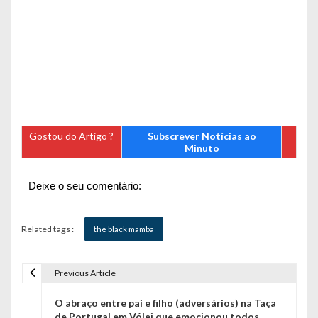
Gostou do Artigo ?
Subscrever Notícias ao
Minuto
Deixe o seu comentário:
Related tags :
the black mamba
Previous Article
N
O abraço entre pai e filho (adversários) na Taça
a
de Portugal em Vólei que emocionou todos