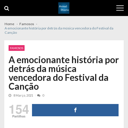
Skip
Skip
to
to
navigation
content
Home
Famosos
A emocionante história por detrás da música vencedora do Festival da
Canção
FAMOSOS
A emocionante história por
detrás da música
vencedora do Festival da
Canção
8 Março, 2021
0
154
Partilhas