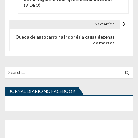
(VÍDEO)
v
e
Next Article
g
Queda de autocarro na Indonésia causa dezenas
a
de mortos
ç
ã
Search
o
for:
d
JORNAL DIÁRIO NO FACEBOOK
e
a
r
t