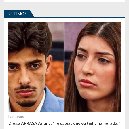
i
g
ULTIMOS
o
s
Famosos
Diogo ARRASA Ariana: “Tu sabias que eu tinha namorada!”