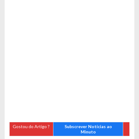
Gostou do Artigo ?
Subscrever Notícias ao
Minuto