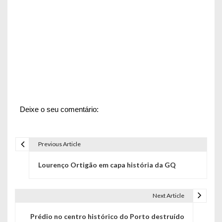
Deixe o seu comentário:
Previous Article
N
Lourenço Ortigão em capa história da GQ
a
v
Next Article
e
Prédio no centro histórico do Porto destruído