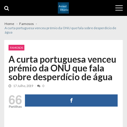
Skip
Skip
to
to
navigation
content
Home
Famosos
A curta portuguesa venceu prémio da ONU que fala sobre desperdício de
água
FAMOSOS
A curta portuguesa venceu
prémio da ONU que fala
sobre desperdício de água
17 Julho, 2019
0
66
Partilhas